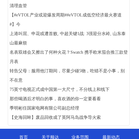
清理血管
【#eVTOL产业或迎爆发周期##eVTOL成低空经济最火赛道
#】今
上港叫屈、申花或遭首败, 中超关键1战: 3强迎分水岭, 山东泰
山最麻烦
名表双雄会又擦出了何种火花？Swatch 携手欧米茄合推三款登
月表
转告父母：服用他汀期间，尽量少碰5物，吃错不是小事，别
不在意
75英寸电视正式成中国第一大尺寸，不分线上和线下
那些喝酒后才明白的事，喜欢酒的你一定要看看
季明彬任国家电网有限公司副总经理
【史海回眸】废品回收成了英阿马岛战争导火索
首页
关于顺达
业务范围
最新动态