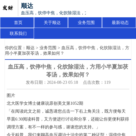
顺达
血压高，饮停中焦，化饮除湿法，方用小半夏加茯苓汤，效果
首页
关于顺达
业务范围
最新动态
联系我们
你的位置：
顺达
>
业务范围
> 血压高，饮停中焦，化饮除湿法，方
用小半夏加茯苓汤，效果如何？
血压高，饮停中焦，化饮除湿法，方用小半夏加茯
苓汤，效果如何？
发布日期：2024-08-23 05:18 点击次数：119
图片
北大医学女博士健康说原创美文第1052期
「在阅读此文之前，诚恳请您点击一下右上角关注，既方便每天
早晨6:30阅读科普，又方便进行讨论和分享，还能让你更便利获得
调理方案，有不一样的参与感，谢谢您的支持。」
今天科普，我们来聊高血压调治十法中的第二种证型：湿停中焦