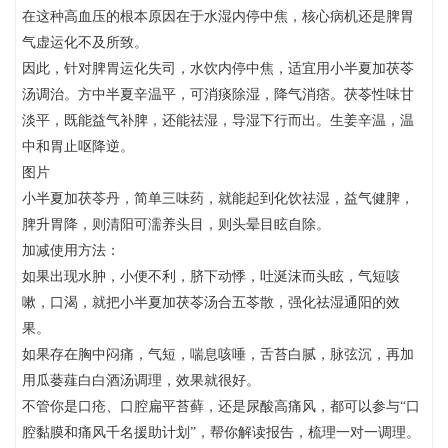
在这种高血压的根本原因在于水湿内停中焦，核心病机还是脾胃
气虚运化不及所致。
因此，针对脾胃运化失司，水饮内停中焦，适宜用小半夏加茯苓
汤调治。方中半夏辛温平，可消痰除湿，降气消痞。茯苓性味甘
淡平，既能益气补脾，还能祛湿，导湿下行而出。生姜辛温，温
中和胃止呕降逆。
图片
小半夏加茯苓丹，简单三味药，就能起到化饮祛湿，益气健脾，
脾升胃降，则清阳可濡养头目，则头晕目眩自除。
加减使用方法：
如果出现水肿，小便不利，脐下动悸，吐涎沫而头眩，气短咳
嗽，口渴，就把小半夏加茯苓汤合五苓散，强化祛湿通阳的效
果。
如果存在胸中闷痛，气短，喘息咳唾，舌苔白腻，脉弦沉，再加
用瓜蒌薤白白酒汤调理，效果就很好。
不管你是口疮、口腔扁平苔藓，还是尿酸高痛风，都可以参与“口
腔黏膜和痛风千名援助计划”，帮你解读报告，梳理一对一调理。