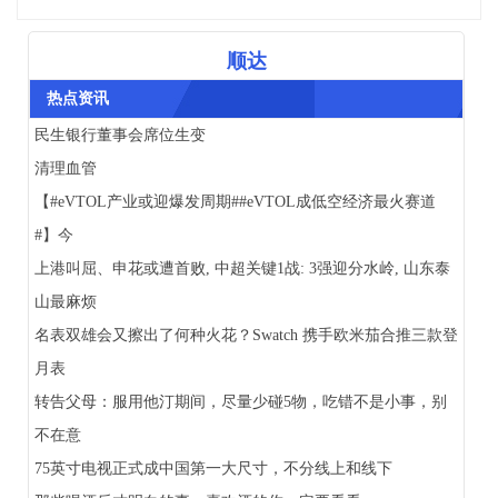
顺达
热点资讯
民生银行董事会席位生变
清理血管
【#eVTOL产业或迎爆发周期##eVTOL成低空经济最火赛道
#】今
上港叫屈、申花或遭首败, 中超关键1战: 3强迎分水岭, 山东泰
山最麻烦
名表双雄会又擦出了何种火花？Swatch 携手欧米茄合推三款登
月表
转告父母：服用他汀期间，尽量少碰5物，吃错不是小事，别
不在意
75英寸电视正式成中国第一大尺寸，不分线上和线下