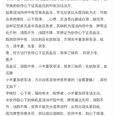
导致的饮停心下证高血压的中医治法治方。
如果湿浊内停中焦导致高血压，常见症状以头昏目眩为主，可能
会突然呕吐，心下痞满，，心悸，舌淡苔白腻或白滑，脉弦等。
这种证型多见多年高血压患者，其病机为湿浊内停中焦，脾胃运
化不利，清阳不升，浊阴不降，常辨证为饮停心下证高血压。
既然饮停中焦，治法则应化饮除湿，方用先半夏加茯苓汤，组
方：清半夏、生姜、茯苓。
看，经方治疗饮停心下证高血压，简单三味药， 药简力专。
图片
高血压，湿阻中焦，小半夏茯苓汤，简单三味药，化饮除湿，血
压降
小半夏加茯苓汤，方出自医圣张仲景所著的《金匮要略》，原经
文如下：
卒呕吐，心下痞，隔间有水，眩悸者，小半夏加茯苓汤主治。
水饮停阻心下的病机是湿浊中阻中焦，脾胃健运失司，清阳不
升，浊阴不降，营养不能充分濡养清窍，从而出现头晕目眩。
因为脾胃升降失司，所以或出现呕吐。饮停中焦，则心下痞满。